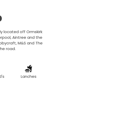
b
ly located off Ormskirk
erpool, Aintree and the
obbycraft, M&S and The
the road.
d's
Lanches