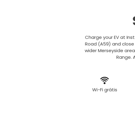
Charge your EV at Inst
Road (A59) and close t
wider Merseyside area
Range. A
Wi-Fi grátis