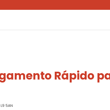
egamento Rápido pa
, L9 5AN