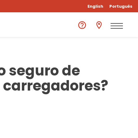
English
Português
o seguro de
s carregadores?