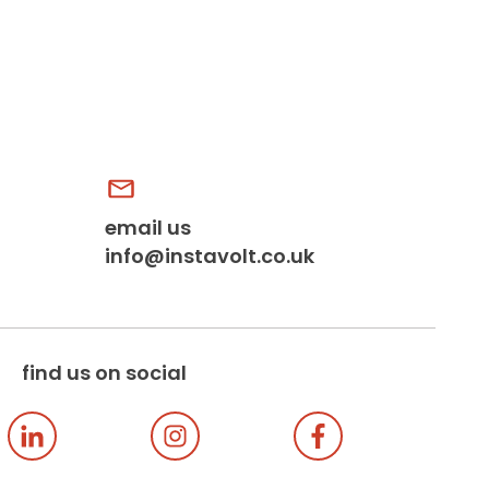
email us
info@instavolt.co.uk
find us on social