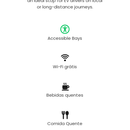
an ideal stop for EV drivers on local
or long-distance journeys.
Accessible Bays
Wi-Fi grátis
Bebidas quentes
Comida Quente