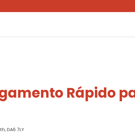
egamento Rápido pa
h, DA6 7LY