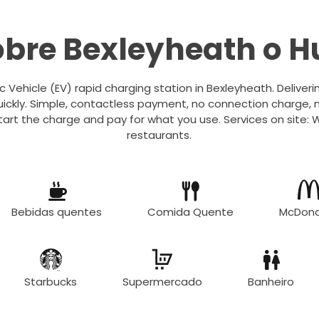
obre Bexleyheath o H
ic Vehicle (EV) rapid charging station in Bexleyheath. Deliver
ickly. Simple, contactless payment, no connection charge, n
art the charge and pay for what you use. Services on site:
restaurants.
Bebidas quentes
Comida Quente
McDona
Starbucks
Supermercado
Banheiro