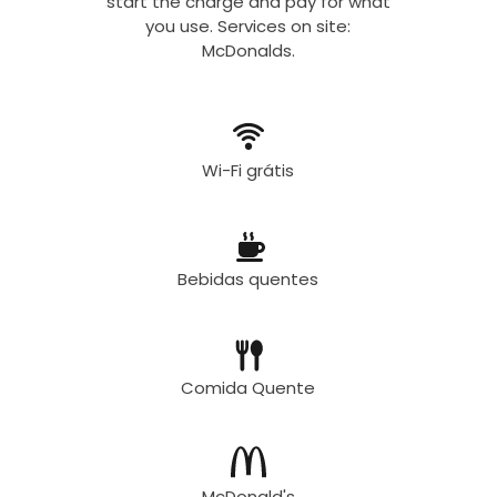
start the charge and pay for what
you use. Services on site:
McDonalds.
Wi-Fi grátis
Bebidas quentes
Comida Quente
McDonald's