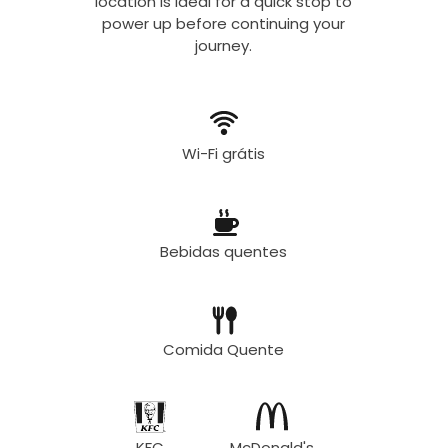
location is ideal for a quick stop to
power up before continuing your
journey.
Wi-Fi grátis
Bebidas quentes
Comida Quente
KFC
McDonald's