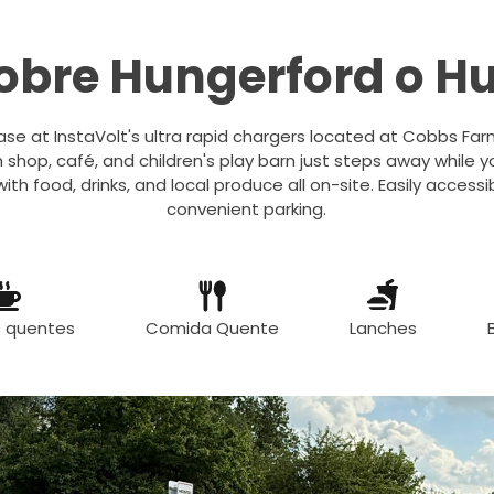
obre Hungerford o H
ase at InstaVolt's ultra rapid chargers located at Cobbs Fa
 shop, café, and children's play barn just steps away while yo
ith food, drinks, and local produce all on-site. Easily acces
convenient parking.
s quentes
Comida Quente
Lanches