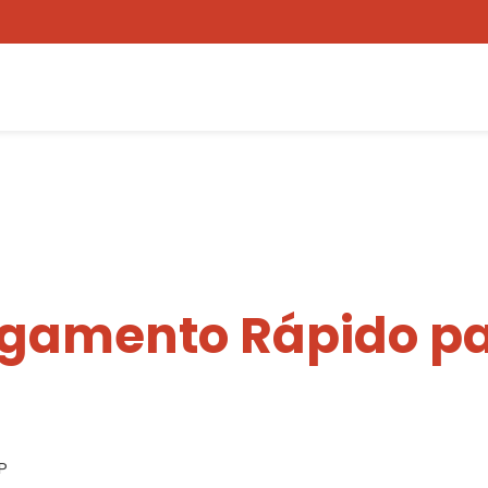
egamento Rápido pa
P