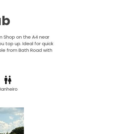
ub
rm Shop on the A4 near
u top up. Ideal for quick
sible from Bath Road with
Banheiro