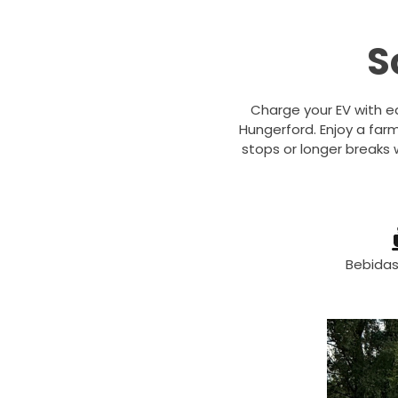
S
Charge your EV with e
Hungerford. Enjoy a farm
stops or longer breaks w
Bebida