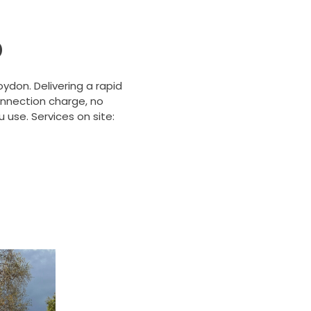
b
oydon. Delivering a rapid
onnection charge, no
 use. Services on site: