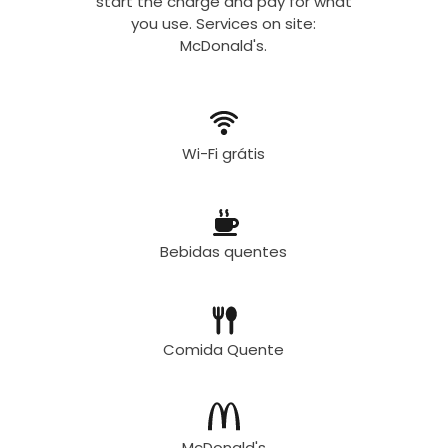
start the charge and pay for what
you use. Services on site:
McDonald's.
Wi-Fi grátis
Bebidas quentes
Comida Quente
McDonald's