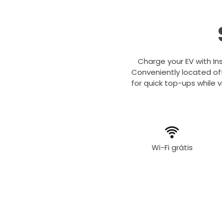
Charge your EV with In
Conveniently located off
for quick top-ups while 
Wi-Fi grátis