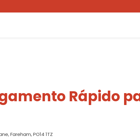
egamento Rápido pa
ane, Fareham, PO14 1TZ