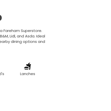
b
sda Fareham Superstore.
&M, Lidl, and Asda. Ideal
nearby dining options and
d's
Lanches