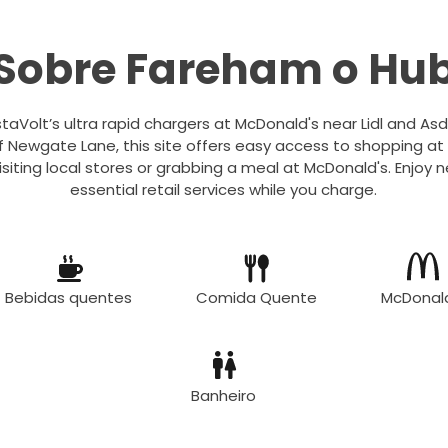
Sobre Fareham o Hu
staVolt’s ultra rapid chargers at McDonald's near Lidl and A
 Newgate Lane, this site offers easy access to shopping at B
visiting local stores or grabbing a meal at McDonald's. Enjoy 
essential retail services while you charge.
Bebidas quentes
Comida Quente
McDonal
Banheiro