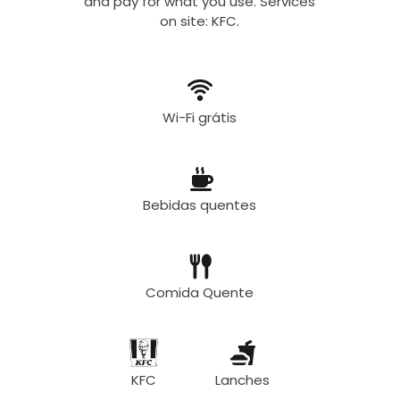
and pay for what you use. Services
on site: KFC.
Wi-Fi grátis
Bebidas quentes
Comida Quente
KFC
Lanches