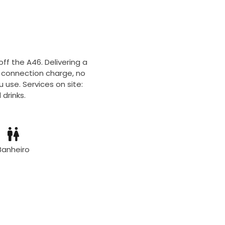
off the A46. Delivering a
o connection charge, no
 use. Services on site:
drinks.
Banheiro