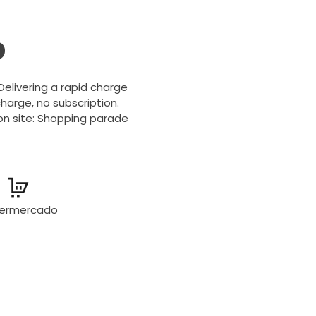
b
 Delivering a rapid charge
harge, no subscription.
on site: Shopping parade
ermercado