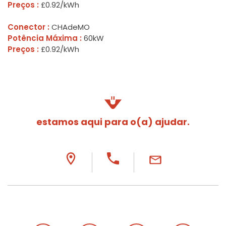
Preços :
£0.92/kWh
Conector :
CHAdeMO
Potência Máxima :
60kW
Preços :
£0.92/kWh
estamos aqui para o(a) ajudar.