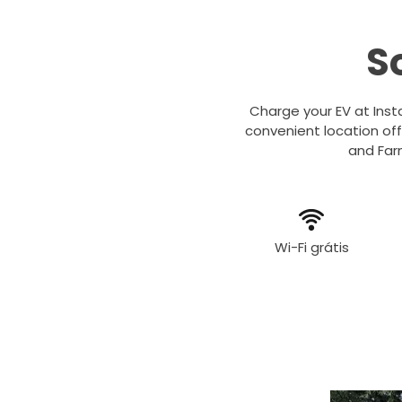
S
Charge your EV at Inst
convenient location of
and Farm
Wi-Fi grátis