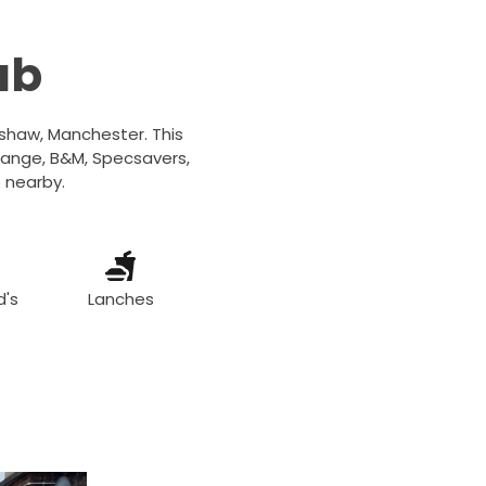
ub
nshaw, Manchester. This
Range, B&M, Specsavers,
p nearby.
d's
Lanches