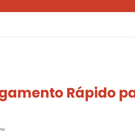
egamento Rápido pa
1FH