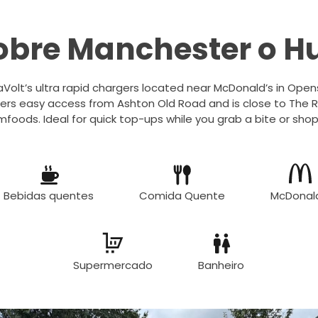
obre Manchester o H
aVolt’s ultra rapid chargers located near McDonald’s in Ope
fers easy access from Ashton Old Road and is close to The 
foods. Ideal for quick top-ups while you grab a bite or sho
Bebidas quentes
Comida Quente
McDonal
Supermercado
Banheiro