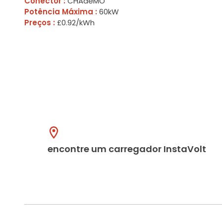
Conector :
CHAdeMO
Potência Máxima :
60kW
Preços :
£0.92/kWh
encontre um carregador InstaVolt