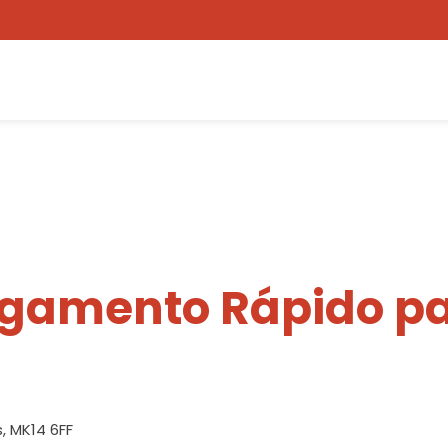
egamento Rápido pa
s, MK14 6FF