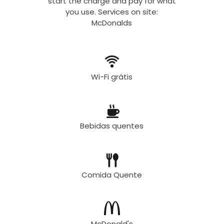
start the charge and pay for what
you use. Services on site:
McDonalds
Wi-Fi grátis
Bebidas quentes
Comida Quente
McDonald's