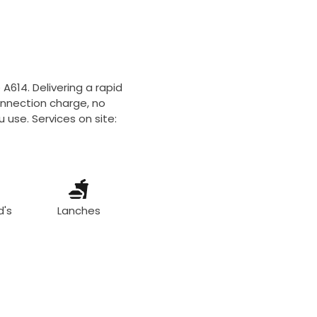
 A614. Delivering a rapid
onnection charge, no
 use. Services on site:
d's
Lanches