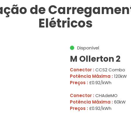
tação de Carregament
Elétricos
Disponível
M Ollerton 2
Conector :
CCS2 Combo
Potência Máxima :
120kW
Preços :
£0.92/kWh
Conector :
CHAdeMO
Potência Máxima :
60kW
Preços :
£0.92/kWh