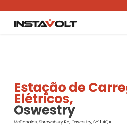
Ver outra localização
Estação de Carr
Elétricos,
Oswestry
McDonalds, Shrewsbury Rd, Oswestry, SY11 4QA