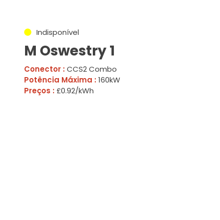
Indisponível
M Oswestry 1
Conector :
CCS2 Combo
Potência Máxima :
160kW
Preços :
£0.92/kWh