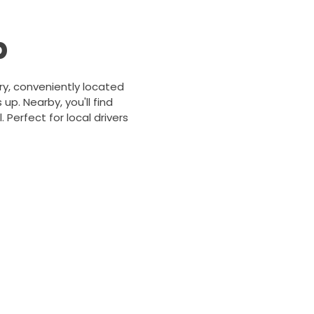
b
ry, conveniently located
up. Nearby, you'll find
 Perfect for local drivers