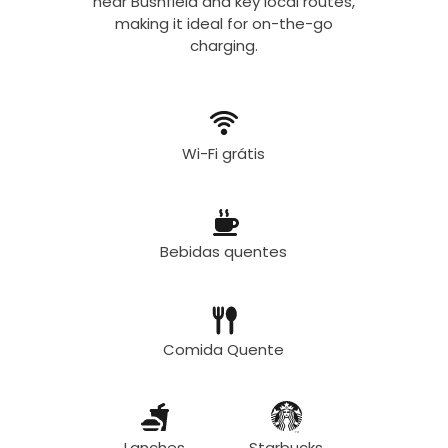
near Bushfield and key local routes,
making it ideal for on-the-go
charging.
Wi-Fi grátis
Bebidas quentes
Comida Quente
Lanches
Starbucks