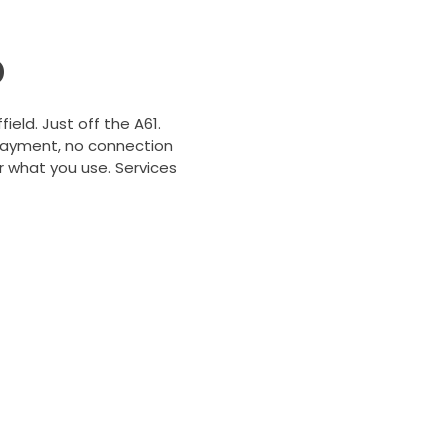
b
ield. Just off the A61.
 payment, no connection
r what you use. Services