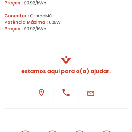
Preços :
£0.92/kWh
Conector :
CHAdeMO
Potência Máxima :
60kW
Preços :
£0.92/kWh
estamos aqui para o(a) ajudar.