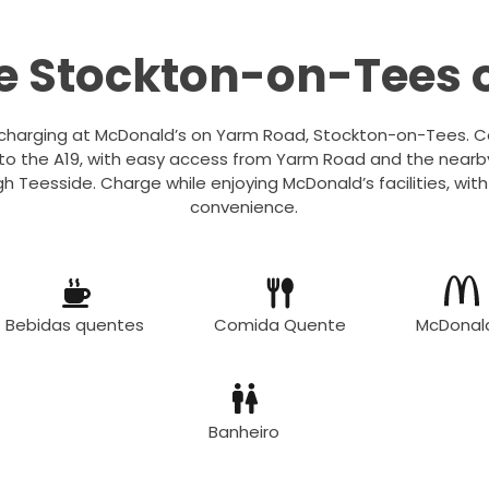
e Stockton-on-Tees 
V charging at McDonald’s on Yarm Road, Stockton-on-Tees. C
 to the A19, with easy access from Yarm Road and the nearby
ugh Teesside. Charge while enjoying McDonald’s facilities, with
convenience.
Bebidas quentes
Comida Quente
McDonal
Banheiro