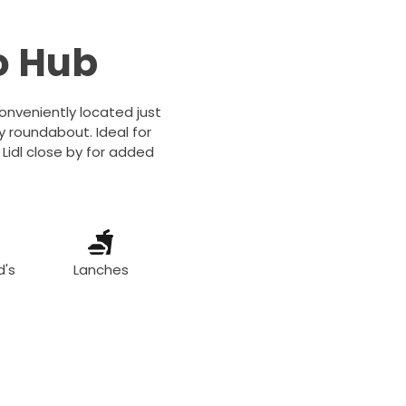
o Hub
onveniently located just
 roundabout. Ideal for
 Lidl close by for added
d's
Lanches