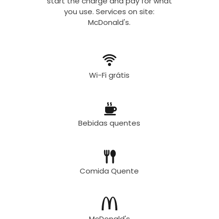
start the charge and pay for what
you use. Services on site:
McDonald's.
Wi-Fi grátis
Bebidas quentes
Comida Quente
McDonald's