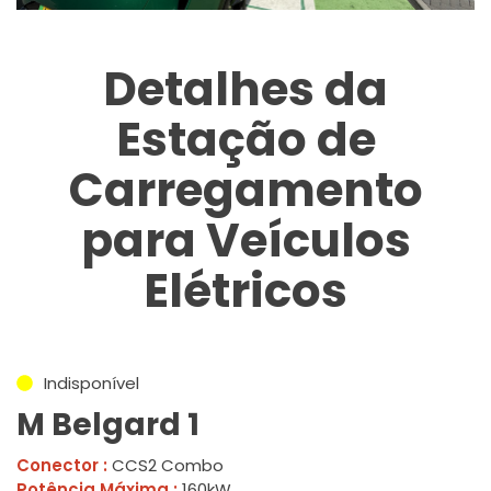
Detalhes da
Estação de
Carregamento
para Veículos
Elétricos
Indisponível
M Belgard 1
Conector :
CCS2 Combo
Potência Máxima :
160kW