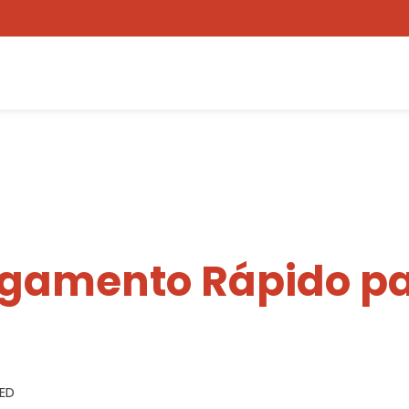
egamento Rápido pa
3ED