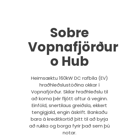
Sobre
Vopnafjörður
o Hub
Heimsæktu 160kW DC rafbíla (EV)
hraðhleðslustöðina okkar í
Vopnafjörður. Skilar hraðhleðslu til
að koma þér fljótt aftur á veginn.
Einföld, snertilaus greiðsla, ekkert
tengigjald, engin áskrift. Bankaðu
bara á kreditkortið þitt til að byrja
að rukka og borga fyrir það sem þú
notar.