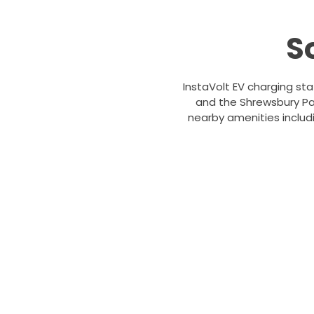
S
InstaVolt EV charging st
and the Shrewsbury Park 
nearby amenities includ