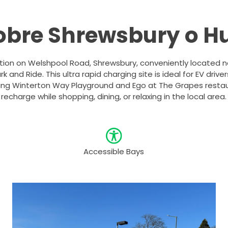
obre Shrewsbury o H
ation on Welshpool Road, Shrewsbury, conveniently located nea
and Ride. This ultra rapid charging site is ideal for EV driver
ing Winterton Way Playground and Ego at The Grapes restaur
recharge while shopping, dining, or relaxing in the local area.
Accessible Bays