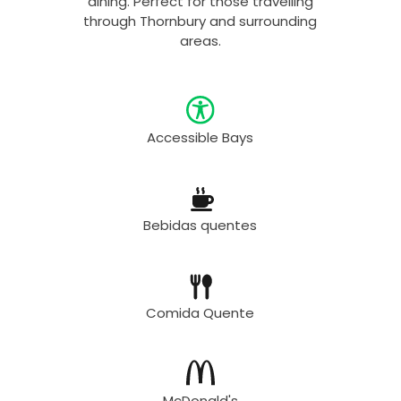
dining. Perfect for those travelling
through Thornbury and surrounding
areas.
Accessible Bays
Bebidas quentes
Comida Quente
McDonald's