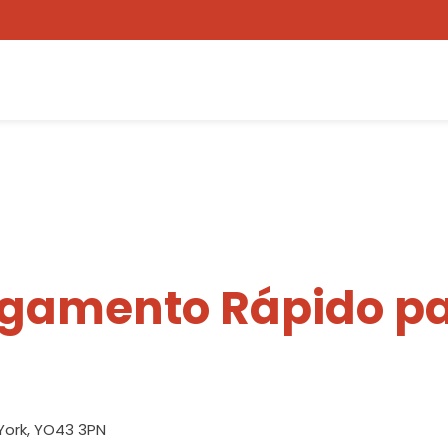
egamento Rápido pa
York, YO43 3PN