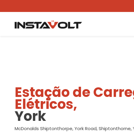
Ver outra localização
Estação de Carr
Elétricos,
York
McDonalds Shiptonthorpe, York Road, Shiptonthorne, 