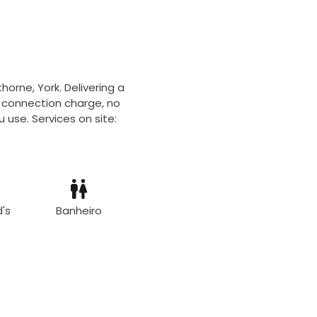
horne, York. Delivering a
o connection charge, no
 use. Services on site:
's
Banheiro